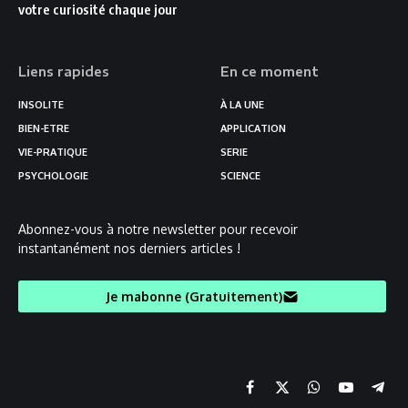
votre curiosité chaque jour
Liens rapides
En ce moment
INSOLITE
À LA UNE
BIEN-ETRE
APPLICATION
VIE-PRATIQUE
SERIE
PSYCHOLOGIE
SCIENCE
Abonnez-vous à notre newsletter pour recevoir
instantanément nos derniers articles !
Je mabonne (Gratuitement)
Facebook
X
Chaine
YouTube
Teleg